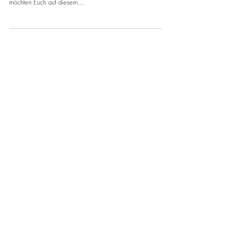
Liebe Mitglieder und Unterstützer*innen von Kukumba e.V.
und ViECOtech, Erneut ist ein ganzes Jahr vorbei und wir
möchten Euch auf diesem...
Empfohlene Einträge
Aktuelle Einträge
Jahresbericht 2024