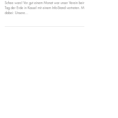
Tag der Erde 2018 in Kassel
Schee wars! Vor gut einem Monat war unser Verein beim
Tag der Erde in Kassel mit einem Info-Stand vertreten. Mit
dabei: Unsere...
Empfohlene Einträge
Aktuelle Einträge